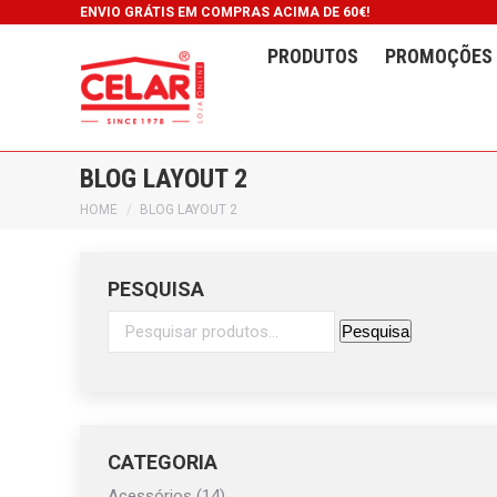
ENVIO GRÁTIS EM COMPRAS ACIMA DE 60€!
PRODUTOS
PROMOÇÕES
BLOG LAYOUT 2
You are here:
HOME
BLOG LAYOUT 2
PESQUISA
Pesquisar
Pesquisa
por:
CATEGORIA
Acessórios
(14)