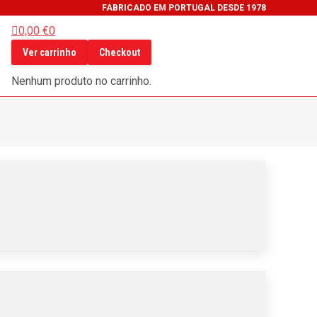
FABRICADO EM PORTUGAL DESDE 1978
0,00
€
0
ook
Ver carrinho
Checkout
gram
be
Nenhum produto no carrinho.
s
din
s
ow
s
ow
ow
ow