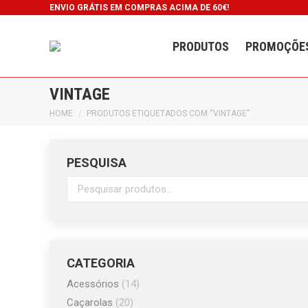
ENVIO GRÁTIS EM COMPRAS ACIMA DE 60€!
PRODUTOS
PROMOÇÕE
VINTAGE
You are here:
HOME
PRODUTOS ETIQUETADOS COM “VINTAGE”
PESQUISA
CATEGORIA
Acessórios
(14)
Caçarolas
(20)