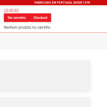
FABRICADO EM PORTUGAL DESDE 1978
0,00
€
0
ook
Ver carrinho
Checkout
gram
be
Nenhum produto no carrinho.
s
din
s
ow
s
ow
ow
ow