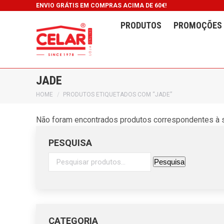
ENVIO GRÁTIS EM COMPRAS ACIMA DE 60€!
PRODUTOS
PROMOÇÕES
JADE
You are here:
HOME
PRODUTOS ETIQUETADOS COM “JADE”
Não foram encontrados produtos correspondentes à 
PESQUISA
Pesquisar
Pesquisa
por:
CATEGORIA