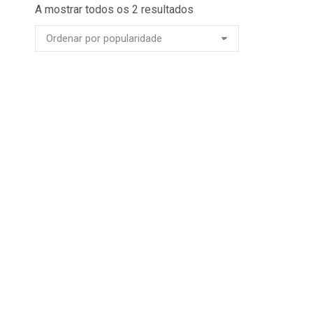
Ordenado
A mostrar todos os 2 resultados
por
popularidade
This
Ver opções
product
Caçarola Spring