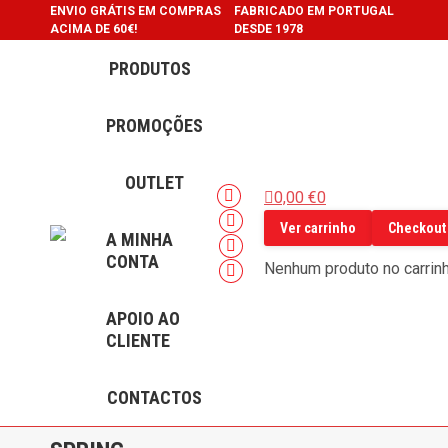
ENVIO GRÁTIS EM COMPRAS
FABRICADO EM PORTUGAL
ACIMA DE 60€!
DESDE 1978
PRODUTOS
PROMOÇÕES
OUTLET
0,00
€
0
Facebook
Ver carrinho
Checkout
page
Instagram
A MINHA
opens
page
YouTube
CONTA
Nenhum produto no carrinh
in
opens
page
Linkedin
new
in
opens
page
APOIO AO
window
new
in
opens
CLIENTE
window
new
in
window
new
CONTACTOS
window