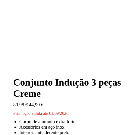
Conjunto Indução 3 peças
Creme
O
O
89,98
€
44,99
€
preço
preço
Promoção válida até 01/09/2026
original
atual
era:
é:
Corpo de alumínio extra forte
89,98 €.
44,99 €.
Acessórios em aço inox
Interior: antiaderente preto