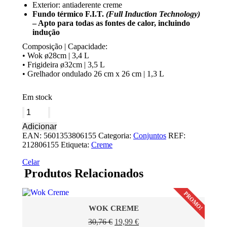
Exterior: antiaderente creme
Fundo térmico F.I.T.
(Full Induction Technology)
– Apto para todas as fontes de calor, incluindo
indução
Composição | Capacidade:
• Wok ø28cm | 3,4 L
• Frigideira ø32cm | 3,5 L
• Grelhador ondulado 26 cm x 26 cm | 1,3 L
Em stock
Quantidade
de
Adicionar
Conjunto
EAN:
5601353806155
Categoria:
Conjuntos
REF:
Indução
212806155
Etiqueta:
Creme
3
peças
Celar
Creme
Produtos Relacionados
PROMO!
WOK CREME
O
O
30,76
€
19,99
€