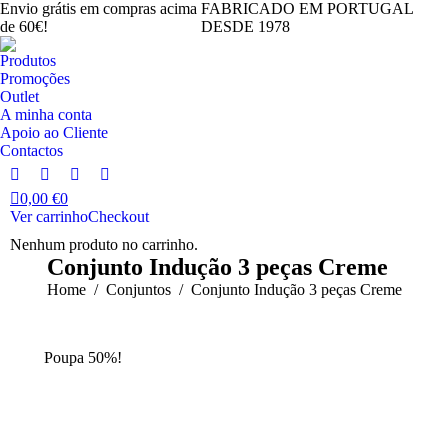
Envio grátis em compras acima
FABRICADO EM PORTUGAL
de 60€!
DESDE 1978
Produtos
Promoções
Outlet
A minha conta
Apoio ao Cliente
Contactos
Facebook
Instagram
YouTube
Linkedin
0,00
€
0
page
page
page
page
Ver carrinho
Checkout
opens
opens
opens
opens
Nenhum produto no carrinho.
in
in
in
in
Conjunto Indução 3 peças Creme
new
new
new
new
You are here:
Home
Conjuntos
Conjunto Indução 3 peças Creme
window
window
window
window
Poupa 50%!