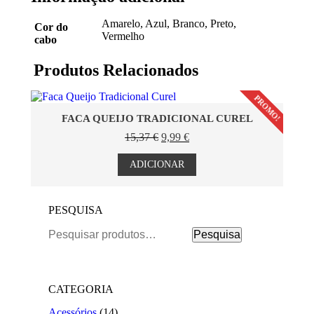
Amarelo, Azul, Branco, Preto,
Cor do
Vermelho
cabo
Produtos Relacionados
PROMO!
FACA QUEIJO TRADICIONAL CUREL
O
O
15,37
€
9,99
€
preço
preço
original
atual
ADICIONAR
era:
é:
15,37 €.
9,99 €.
PESQUISA
Pesquisar
Pesquisa
por:
CATEGORIA
Acessórios
(14)