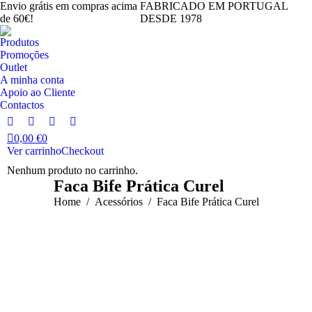
Envio grátis em compras acima
FABRICADO EM PORTUGAL
de 60€!
DESDE 1978
Produtos
Promoções
Outlet
A minha conta
Apoio ao Cliente
Contactos
Facebook
Instagram
YouTube
Linkedin
0,00
€
0
page
page
page
page
Ver carrinho
Checkout
opens
opens
opens
opens
Nenhum produto no carrinho.
in
in
in
in
Faca Bife Prática Curel
new
new
new
new
You are here:
Home
Acessórios
Faca Bife Prática Curel
window
window
window
window