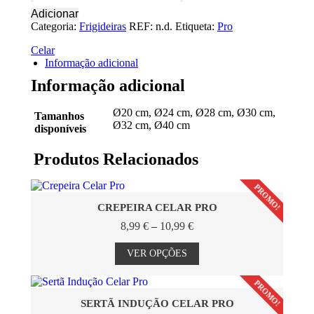
de
Adicionar
Frigideira
Categoria:
Frigideiras
REF:
n.d.
Etiqueta:
Pro
Celar
Pro
Celar
Informação adicional
Informação adicional
Ø20 cm, Ø24 cm, Ø28 cm, Ø30 cm,
Tamanhos
Ø32 cm, Ø40 cm
disponíveis
Produtos Relacionados
PROMO!
CREPEIRA CELAR PRO
Price
8,99
€
–
10,99
€
range:
This
8,99 €
product
VER OPÇÕES
through
has
10,99 €
multiple
PROMO!
variants.
The
SERTÃ INDUÇÃO CELAR PRO
options