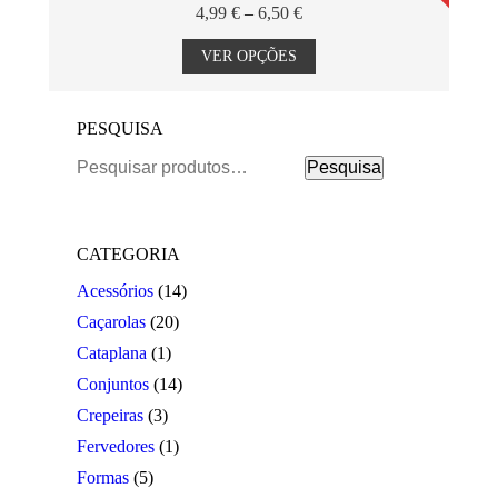
Price
4,99
€
–
6,50
€
may
range:
This
be
4,99 €
product
VER OPÇÕES
chosen
through
has
on
6,50 €
multiple
the
variants.
product
PESQUISA
The
page
options
Pesquisar
Pesquisa
may
por:
be
chosen
on
the
CATEGORIA
product
Acessórios
(14)
page
Caçarolas
(20)
Cataplana
(1)
Conjuntos
(14)
Crepeiras
(3)
Fervedores
(1)
Formas
(5)