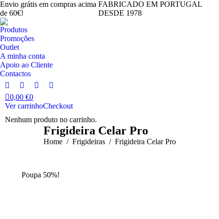
Envio grátis em compras acima
FABRICADO EM PORTUGAL
de 60€!
DESDE 1978
Produtos
Promoções
Outlet
A minha conta
Apoio ao Cliente
Contactos
Facebook
Instagram
YouTube
Linkedin
0,00
€
0
page
page
page
page
Ver carrinho
Checkout
opens
opens
opens
opens
Nenhum produto no carrinho.
in
in
in
in
Frigideira Celar Pro
new
new
new
new
You are here:
Home
Frigideiras
Frigideira Celar Pro
window
window
window
window
Poupa 50%!