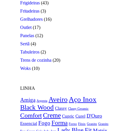
Frigideiras
(43)
Fritadeiras
(3)
Grelhadores
(16)
Outlet
(17)
Panelas
(12)
Sertã
(4)
Tabuleiros
(2)
Trens de cozinha
(20)
Woks
(10)
LINHA
Aço Inox
Aveiro
Amiga
Argenta
Black Wood
Classy
Classy Ceramic
Creme
Comfort
D'Ouro
Cupric
Curel
Forma
Fogo
Essencial
Forno
Fénix
Granito
Granito
Lady Blue Fit
Matrix