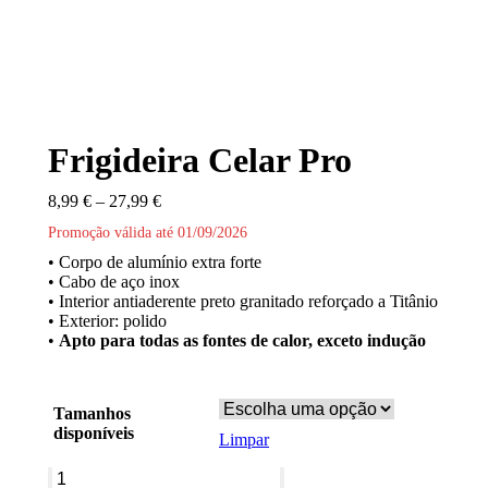
Frigideira Celar Pro
Price
8,99
€
–
27,99
€
range:
Promoção válida até 01/09/2026
8,99 €
through
• Corpo de alumínio extra forte
27,99 €
• Cabo de aço inox
• Interior antiaderente preto granitado reforçado a Titânio
• Exterior: polido
•
Apto para todas as fontes de calor, exceto indução
Tamanhos
disponíveis
Limpar
Quantidade