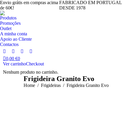
Envio grátis em compras acima
FABRICADO EM PORTUGAL
de 60€!
DESDE 1978
Produtos
Promoções
Outlet
A minha conta
Apoio ao Cliente
Contactos
Facebook
Instagram
YouTube
Linkedin
0,00
€
0
page
page
page
page
Ver carrinho
Checkout
opens
opens
opens
opens
Nenhum produto no carrinho.
in
in
in
in
Frigideira Granito Evo
new
new
new
new
You are here:
Home
Frigideiras
Frigideira Granito Evo
window
window
window
window