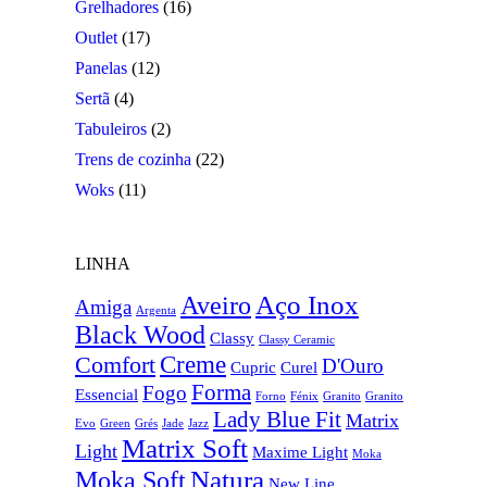
Grelhadores
(16)
Outlet
(17)
Panelas
(12)
Sertã
(4)
Tabuleiros
(2)
Trens de cozinha
(22)
Woks
(11)
LINHA
Aço Inox
Aveiro
Amiga
Argenta
Black Wood
Classy
Classy Ceramic
Creme
Comfort
D'Ouro
Cupric
Curel
Forma
Fogo
Essencial
Forno
Fénix
Granito
Granito
Lady Blue Fit
Matrix
Evo
Green
Grés
Jade
Jazz
Matrix Soft
Light
Maxime Light
Moka
Natura
Moka Soft
New Line