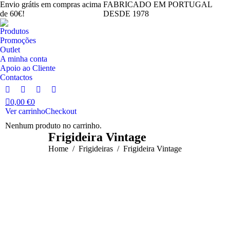
Envio grátis em compras acima
FABRICADO EM PORTUGAL
de 60€!
DESDE 1978
Produtos
Promoções
Outlet
A minha conta
Apoio ao Cliente
Contactos
Facebook
Instagram
YouTube
Linkedin
0,00
€
0
page
page
page
page
Ver carrinho
Checkout
opens
opens
opens
opens
Nenhum produto no carrinho.
in
in
in
in
Frigideira Vintage
new
new
new
new
You are here:
Home
Frigideiras
Frigideira Vintage
window
window
window
window