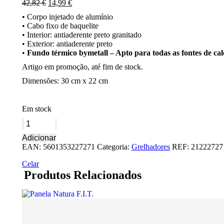
O
O
42,82
€
14,99
€
preço
preço
• Corpo injetado de alumínio
original
atual
• Cabo fixo de baquelite
era:
é:
• Interior: antiaderente preto granitado
42,82 €.
14,99 €.
• Exterior: antiaderente preto
•
Fundo térmico bymetall – Apto para todas as fontes de cal
Artigo em promoção, até fim de stock.
Dimensões: 30 cm x 22 cm
Em stock
Quantidade
de
Adicionar
Grelhador
EAN:
5601353227271
Categoria:
Grelhadores
REF:
21222727
Retangular
Indução
Celar
30cm
Produtos Relacionados
Cabo
Fixo