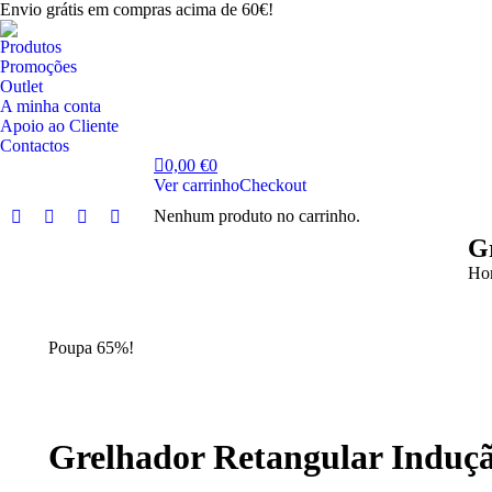
Envio grátis em compras acima de 60€!
Produtos
Promoções
Outlet
A minha conta
Apoio ao Cliente
Contactos
0,00
€
0
Ver carrinho
Checkout
Nenhum produto no carrinho.
Facebook
Instagram
YouTube
Linkedin
G
page
page
page
page
You
Ho
opens
opens
opens
opens
in
in
in
in
new
new
new
new
Poupa 65%!
window
window
window
window
Grelhador Retangular Induç