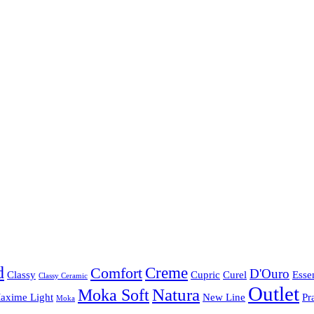
d
Creme
Comfort
D'Ouro
Classy
Cupric
Curel
Esse
Classy Ceramic
Outlet
Natura
Moka Soft
axime Light
New Line
Pr
Moka