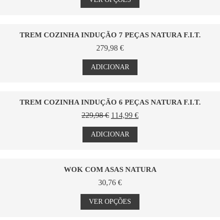
chosen
through
has
on
30,00 €
multiple
the
variants.
product
The
TREM COZINHA INDUÇÃO 7 PEÇAS NATURA F.I.T.
page
options
279,98
€
may
be
ADICIONAR
chosen
on
the
product
TREM COZINHA INDUÇÃO 6 PEÇAS NATURA F.I.T.
page
O
O
229,98
€
114,99
€
preço
preço
original
atual
ADICIONAR
era:
é:
229,98 €.
114,99 €.
WOK COM ASAS NATURA
30,76
€
This
product
VER OPÇÕES
has
multiple