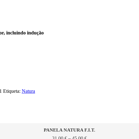
or, incluindo indução
1
Etiqueta:
Natura
PANELA NATURA F.I.T.
Price
31,00
€
–
45,00
€