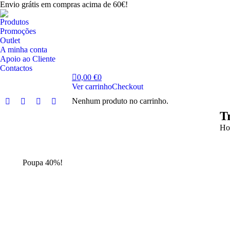
Envio grátis em compras acima de 60€!
Produtos
Promoções
Outlet
A minha conta
Apoio ao Cliente
Contactos
0,00
€
0
Ver carrinho
Checkout
Nenhum produto no carrinho.
Facebook
Instagram
YouTube
Linkedin
T
page
page
page
page
You
Ho
opens
opens
opens
opens
in
in
in
in
new
new
new
new
Poupa 40%!
window
window
window
window