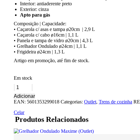
58,33 €.
35,00 €.
Interior: antiaderente preto
Exterior: cinza
Apto para gás
Composição | Capacidade:
• Caçarola c/ asas e tampa ø20cm | 2,9 L
• Caçarola c/ cabo ø16cm | 1,1 L
• Panela e tampa de vidro ø20cm | 4,3 L
• Grelhador Ondulado ø24cm | 1,1 L
• Frigideira ø24cm | 1,3 L
Artigo em promoção, até fim de stock.
Em stock
Quantidade
de
Adicionar
Trem
EAN:
5601353299018
Categorias:
Outlet
,
Trens de cozinha
RE
Cozinha
5
Celar
peças
Produtos Relacionados
Ideal
Campismo
(Outlet)