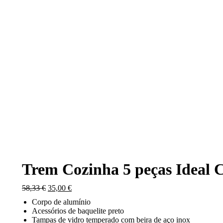
Trem Cozinha 5 peças Ideal 
O
O
58,33
€
35,00
€
preço
preço
Corpo de alumínio
original
atual
Acessórios de baquelite preto
era:
é:
Tampas de vidro temperado com beira de aço inox