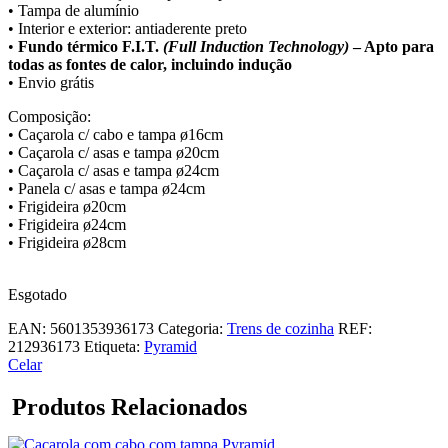
• Tampa de alumínio
309,98 €.
201,49 €.
• Interior e exterior: antiaderente preto
•
Fundo térmico F.I.T.
(Full Induction Technology)
– Apto para
todas as fontes de calor, incluindo indução
• Envio grátis
Composição:
• Caçarola c/ cabo e tampa ø16cm
• Caçarola c/ asas e tampa ø20cm
• Caçarola c/ asas e tampa ø24cm
• Panela c/ asas e tampa ø24cm
• Frigideira ø20cm
• Frigideira ø24cm
• Frigideira ø28cm
Esgotado
EAN:
5601353936173
Categoria:
Trens de cozinha
REF:
212936173
Etiqueta:
Pyramid
Celar
Produtos Relacionados