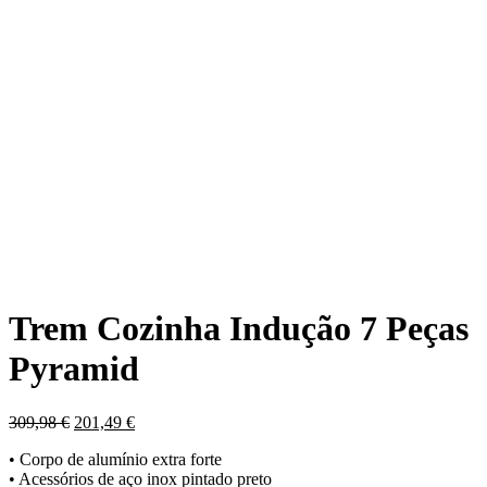
Trem Cozinha Indução 7 Peças
Pyramid
O
O
309,98
€
201,49
€
preço
preço
• Corpo de alumínio extra forte
original
atual
• Acessórios de aço inox pintado preto
era:
é: