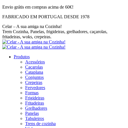
Skip
Envio grátis em compras acima de 60€!
to
FABRICADO EM PORTUGAL DESDE 1978
content
Celar – A sua amiga na Cozinha!
Trem Cozinha, Panelas, frigideiras, grelhadores, caçarolas,
fritadeiras, woks, crepeiras.
Produtos
Acessórios
Caçarolas
Cataplana
Conjuntos
Crepeiras
Fervedores
Formas
Frigideiras
Fritadeiras
Grelhadores
Panelas
Tabuleiros
Trens de cozinha