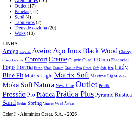
Grelhadores
(16)
Outlet
(17)
Panelas
(12)
Sertã
(4)
Tabuleiros
(2)
Trens de cozinha
(20)
Woks
(10)
LINHA
Aço Inox
Aveiro
Black Wood
Amiga
Classy
Argenta
Creme
Comfort
D'Ouro
Cupric
Curel
Essencial
Classy Ceramic
Forma
Lady
Fogo
Forno
Fénix
Granito
Granito Evo
Green
Grés
Jade
Jazz
Matrix Soft
Blue Fit
Matrix Light
Maxime Light
Moka
Outlet
Natura
Moka Soft
New Line
Pratik
Prática Plus
Pressão
Prática
Pro
Rústica
Pyramid
Sand
Spring
Saphir
Vintage
Wood
Âmbar
Celar® - Alumínios Cesar, S.A. - 2026
t
T