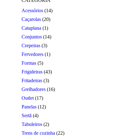
CATEGORIA
product
Acessórios
(14)
page
Caçarolas
(20)
Cataplana
(1)
Conjuntos
(14)
Crepeiras
(3)
Fervedores
(1)
Formas
(5)
Frigideiras
(43)
Fritadeiras
(3)
Grelhadores
(16)
Outlet
(17)
Panelas
(12)
Sertã
(4)
Tabuleiros
(2)
Trens de cozinha
(22)