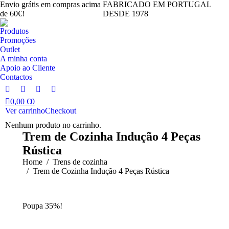
Envio grátis em compras acima
FABRICADO EM PORTUGAL
de 60€!
DESDE 1978
Produtos
Promoções
Outlet
A minha conta
Apoio ao Cliente
Contactos
Facebook
Instagram
YouTube
Linkedin
0,00
€
0
page
page
page
page
Ver carrinho
Checkout
opens
opens
opens
opens
Nenhum produto no carrinho.
in
in
in
in
Trem de Cozinha Indução 4 Peças
new
new
new
new
Rústica
window
window
window
window
You are here:
Home
Trens de cozinha
Trem de Cozinha Indução 4 Peças Rústica
Poupa 35%!