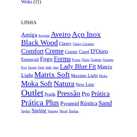
Woks
(11)
LINHA
Aço Inox
Aveiro
Amiga
Argenta
Black Wood
Classy
Classy Ceramic
Creme
Comfort
D'Ouro
Cupric
Curel
Forma
Fogo
Essencial
Forno
Fénix
Granito
Granito
Lady Blue Fit
Matrix
Evo
Green
Grés
Jade
Jazz
Matrix Soft
Light
Maxime Light
Moka
Natura
Moka Soft
New Line
Outlet
Pressão
Prática
Pro
Pratik
Prática Plus
Sand
Rústica
Pyramid
Spring
Saphir
Vintage
Wood
Âmbar