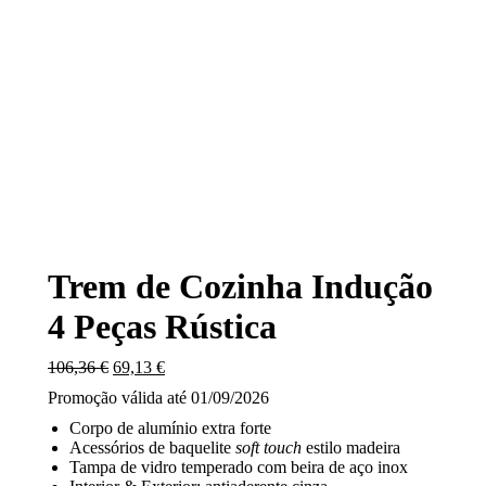
Trem de Cozinha Indução
4 Peças Rústica
O
O
106,36
€
69,13
€
preço
preço
Promoção válida até 01/09/2026
original
atual
era:
é:
Corpo de alumínio extra forte
106,36 €.
69,13 €.
Acessórios de baquelite
soft touch
estilo madeira
Tampa de vidro temperado com beira de aço inox