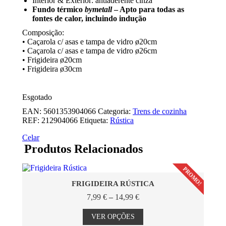
Interior & Exterior: antiaderente cinza
Fundo térmico
bymetall
– Apto para todas as
fontes de calor, incluindo indução
Composição:
• Caçarola c/ asas e tampa de vidro ø20cm
• Caçarola c/ asas e tampa de vidro ø26cm
• Frigideira ø20cm
• Frigideira ø30cm
Esgotado
EAN:
5601353904066
Categoria:
Trens de cozinha
REF:
212904066
Etiqueta:
Rústica
Celar
Produtos Relacionados
PROMO!
FRIGIDEIRA RÚSTICA
Price
7,99
€
–
14,99
€
range:
This
7,99 €
product
VER OPÇÕES
through
has