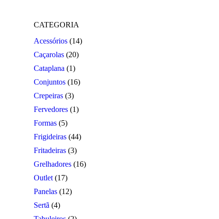
chosen
on
the
CATEGORIA
product
Acessórios
(14)
page
Caçarolas
(20)
Cataplana
(1)
Conjuntos
(16)
Crepeiras
(3)
Fervedores
(1)
Formas
(5)
Frigideiras
(44)
Fritadeiras
(3)
Grelhadores
(16)
Outlet
(17)
Panelas
(12)
Sertã
(4)
Tabuleiros
(2)