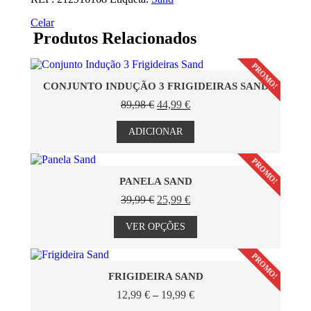
Celar
Produtos Relacionados
PROMO!
CONJUNTO INDUÇÃO 3 FRIGIDEIRAS SAND
O
O
89,98
€
44,99
€
preço
preço
original
atual
ADICIONAR
era:
é:
89,98 €.
44,99 €.
PROMO!
PANELA SAND
O
O
39,99
€
25,99
€
preço
preço
This
original
atual
product
VER OPÇÕES
era:
é:
has
39,99 €.
25,99 €.
multiple
PROMO!
variants.
The
FRIGIDEIRA SAND
options
Price
12,99
€
–
19,99
€
may
range:
This