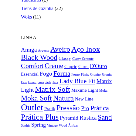
Trens de cozinha
(22)
Woks
(11)
LINHA
Aço Inox
Aveiro
Amiga
Argenta
Black Wood
Classy
Classy Ceramic
Creme
Comfort
D'Ouro
Cupric
Curel
Forma
Fogo
Essencial
Forno
Fénix
Granito
Granito
Lady Blue Fit
Matrix
Evo
Green
Grés
Jade
Jazz
Matrix Soft
Light
Maxime Light
Moka
Natura
Moka Soft
New Line
Outlet
Pressão
Prática
Pro
Pratik
Prática Plus
Sand
Rústica
Pyramid
Spring
Saphir
Vintage
Wood
Âmbar