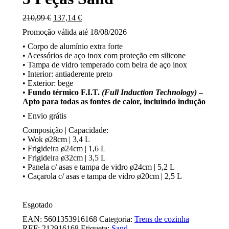
O
O
210,99
€
137,14
€
preço
preço
Promoção válida até 18/08/2026
original
atual
era:
é:
• Corpo de alumínio extra forte
210,99 €.
137,14 €.
• Acessórios de aço inox com proteção em silicone
• Tampa de vidro temperado com beira de aço inox
• Interior: antiaderente preto
• Exterior: bege
•
Fundo térmico F.I.T.
(Full Induction Technology)
–
Apto para todas as fontes de calor, incluindo indução
• Envio grátis
Composição | Capacidade:
• Wok ø28cm | 3,4 L
• Frigideira ø24cm | 1,6 L
• Frigideira ø32cm | 3,5 L
• Panela c/ asas e tampa de vidro ø24cm | 5,2 L
• Caçarola c/ asas e tampa de vidro ø20cm | 2,5 L
Esgotado
EAN:
5601353916168
Categoria:
Trens de cozinha
REF:
212916168
Etiqueta:
Sand