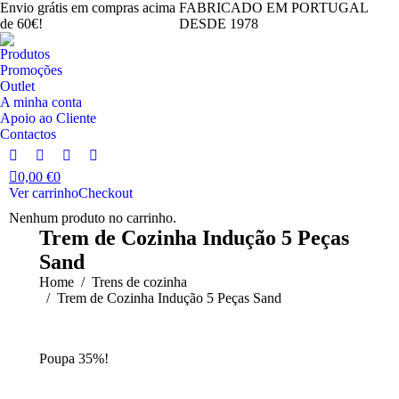
Envio grátis em compras acima
FABRICADO EM PORTUGAL
de 60€!
DESDE 1978
Produtos
Promoções
Outlet
A minha conta
Apoio ao Cliente
Contactos
Facebook
Instagram
YouTube
Linkedin
0,00
€
0
page
page
page
page
Ver carrinho
Checkout
opens
opens
opens
opens
Nenhum produto no carrinho.
in
in
in
in
Trem de Cozinha Indução 5 Peças
new
new
new
new
Sand
window
window
window
window
You are here:
Home
Trens de cozinha
Trem de Cozinha Indução 5 Peças Sand
Poupa 35%!