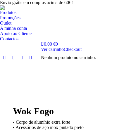
Envio grátis em compras acima de 60€!
Produtos
Promoções
Outlet
A minha conta
Apoio ao Cliente
Contactos
0,00
€
0
Ver carrinho
Checkout
Nenhum produto no carrinho.
Facebook
Instagram
YouTube
Linkedin
page
page
page
page
opens
opens
opens
opens
in
in
in
in
new
new
new
new
window
window
window
window
Wok Fogo
• Corpo de alumínio extra forte
• Acessórios de aço inox pintado preto