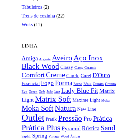
Tabuleiros
(2)
Trens de cozinha
(22)
Woks
(11)
LINHA
Aço Inox
Aveiro
Amiga
Argenta
Black Wood
Classy
Classy Ceramic
Creme
Comfort
D'Ouro
Cupric
Curel
Forma
Fogo
Essencial
Forno
Fénix
Granito
Granito
Lady Blue Fit
Matrix
Evo
Green
Grés
Jade
Jazz
Matrix Soft
Light
Maxime Light
Moka
Natura
Moka Soft
New Line
Outlet
Pressão
Prática
Pro
Pratik
Prática Plus
Sand
Rústica
Pyramid
Spring
Saphir
Vintage
Wood
Âmbar