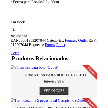
• Forma para Pão-de-Ló ø28cm
Em stock
Quantidade
de
Adicionar
Conjunto
EAN:
5601353207044
Categorias:
Formas
,
Outlet
REF:
4
212207044
Etiquetas:
Forma
Outlet
Formas
(Outlet)
Celar
Produtos Relacionados
PROMO!
FORMA LISA PARA BOLO (OUTLET)
O
O
6,65
€
3,99
€
preço
preço
This
original
atual
product
VER OPÇÕES
era:
é:
has
6,65 €.
3,99 €.
multiple
PROMO!
variants.
The