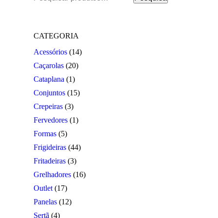
por:
be
chosen
on
the
CATEGORIA
product
Acessórios
(14)
page
Caçarolas
(20)
Cataplana
(1)
Conjuntos
(15)
Crepeiras
(3)
Fervedores
(1)
Formas
(5)
Frigideiras
(44)
Fritadeiras
(3)
Grelhadores
(16)
Outlet
(17)
Panelas
(12)
Sertã
(4)