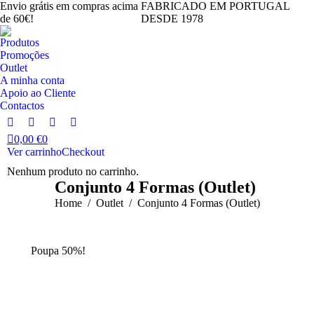
Envio grátis em compras acima
FABRICADO EM PORTUGAL
de 60€!
DESDE 1978
Produtos
Promoções
Outlet
A minha conta
Apoio ao Cliente
Contactos
Facebook
Instagram
YouTube
Linkedin
0,00
€
0
page
page
page
page
Ver carrinho
Checkout
opens
opens
opens
opens
Nenhum produto no carrinho.
in
in
in
in
Conjunto 4 Formas (Outlet)
new
new
new
new
You are here:
Home
Outlet
Conjunto 4 Formas (Outlet)
window
window
window
window
Poupa 50%!