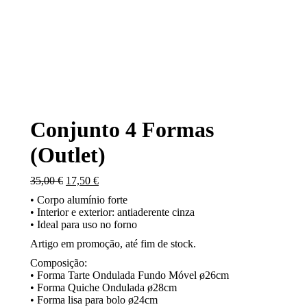
Conjunto 4 Formas
(Outlet)
O
O
35,00
€
17,50
€
preço
preço
• Corpo alumínio forte
original
atual
• Interior e exterior: antiaderente cinza
era:
é:
• Ideal para uso no forno
35,00 €.
17,50 €.
Artigo em promoção, até fim de stock.
Composição:
• Forma Tarte Ondulada Fundo Móvel ø26cm
• Forma Quiche Ondulada ø28cm
• Forma lisa para bolo ø24cm