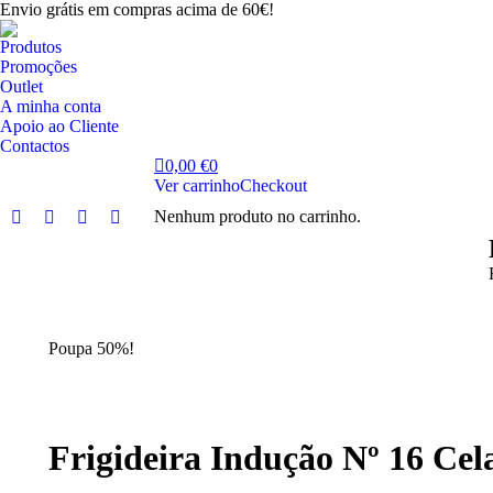
Envio grátis em compras acima de 60€!
Produtos
Promoções
Outlet
A minha conta
Apoio ao Cliente
Contactos
0,00
€
0
Ver carrinho
Checkout
Nenhum produto no carrinho.
Facebook
Instagram
YouTube
Linkedin
page
page
page
page
opens
opens
opens
opens
in
in
in
in
new
new
new
new
Poupa 50%!
window
window
window
window
Frigideira Indução Nº 16 Celar