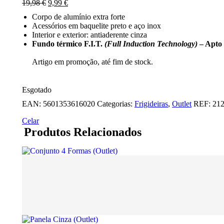
O
O
19,98
€
9,99
€
preço
preço
Corpo de alumínio extra forte
original
atual
Acessórios em baquelite preto e aço inox
era:
é:
Interior e exterior: antiaderente cinza
19,98 €.
9,99 €.
Fundo térmico F.I.T.
(Full Induction Technology)
– Apto 
Artigo em promoção, até fim de stock.
Esgotado
EAN:
5601353616020
Categorias:
Frigideiras
,
Outlet
REF:
21
Celar
Produtos Relacionados