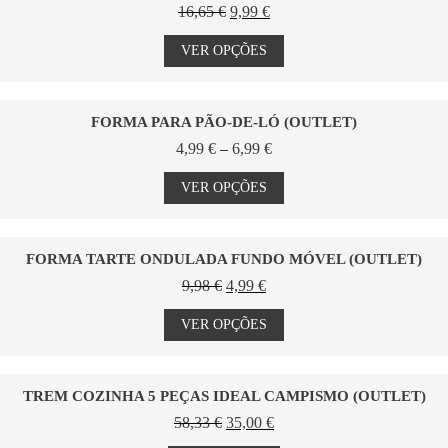
O
O
16,65
€
9,99
€
may
preço
preço
This
be
original
atual
product
VER OPÇÕES
chosen
era:
é:
has
on
16,65 €.
9,99 €.
multiple
the
variants.
product
The
FORMA PARA PÃO-DE-LÓ (OUTLET)
page
options
Price
4,99
€
–
6,99
€
may
range:
This
be
4,99 €
product
VER OPÇÕES
chosen
through
has
on
6,99 €
multiple
the
variants.
product
The
FORMA TARTE ONDULADA FUNDO MÓVEL (OUTLET)
page
options
O
O
9,98
€
4,99
€
may
preço
preço
This
be
original
atual
product
VER OPÇÕES
chosen
era:
é:
has
on
9,98 €.
4,99 €.
multiple
the
variants.
product
The
TREM COZINHA 5 PEÇAS IDEAL CAMPISMO (OUTLET)
page
options
O
O
58,33
€
35,00
€
may
preço
preço
be