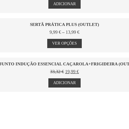
original
atual
ADICIONAR
chosen
era:
é:
on
58,33 €.
35,00 €.
the
product
SERTÃ PRÁTICA PLUS (OUTLET)
page
Price
9,99
€
–
13,99
€
range:
This
9,99 €
product
VER OPÇÕES
through
has
13,99 €
multiple
variants.
The
JUNTO INDUÇÃO ESSENCIAL CAÇAROLA+FRIGIDEIRA (OUT
options
O
O
33,32
€
19,99
€
may
preço
preço
be
original
atual
ADICIONAR
chosen
era:
é:
on
33,32 €.
19,99 €.
the
product
page