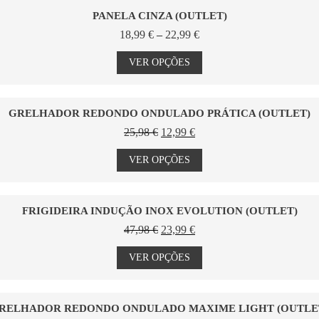
PANELA CINZA (OUTLET)
Price
18,99
€
–
22,99
€
range:
This
18,99 €
product
VER OPÇÕES
through
has
22,99 €
multiple
variants.
The
GRELHADOR REDONDO ONDULADO PRÁTICA (OUTLET)
options
O
O
25,98
€
12,99
€
may
preço
preço
This
be
original
atual
product
VER OPÇÕES
chosen
era:
é:
has
on
25,98 €.
12,99 €.
multiple
the
variants.
product
The
FRIGIDEIRA INDUÇÃO INOX EVOLUTION (OUTLET)
page
options
O
O
47,98
€
23,99
€
may
preço
preço
This
be
original
atual
product
VER OPÇÕES
chosen
era:
é:
has
on
47,98 €.
23,99 €.
multiple
the
variants.
product
The
RELHADOR REDONDO ONDULADO MAXIME LIGHT (OUTLE
page
options