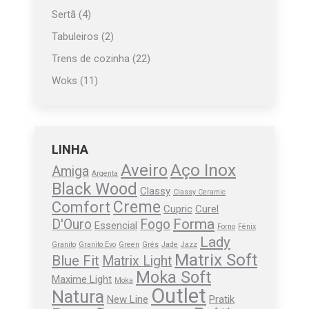
Sertã
(4)
Tabuleiros
(2)
Trens de cozinha
(22)
Woks
(11)
LINHA
Aço Inox
Aveiro
Amiga
Argenta
Black Wood
Classy
Classy Ceramic
Creme
Comfort
Cupric
Curel
Forma
D'Ouro
Fogo
Essencial
Forno
Fénix
Lady
Granito
Granito Evo
Green
Grés
Jade
Jazz
Matrix Soft
Blue Fit
Matrix Light
Moka Soft
Maxime Light
Moka
Outlet
Natura
New Line
Pratik