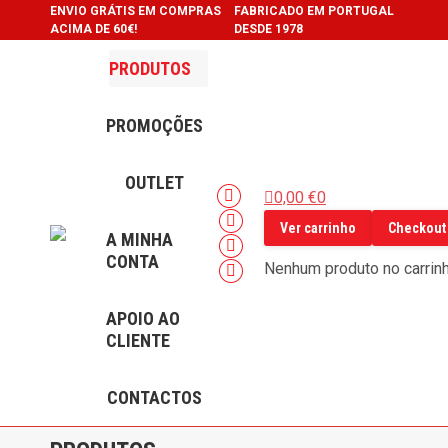
ENVIO GRÁTIS EM COMPRAS
FABRICADO EM PORTUGAL
ACIMA DE 60€!
DESDE 1978
PRODUTOS
PROMOÇÕES
OUTLET
0,00
€
0
Facebook
Ver carrinho
Checkout
page
Instagram
A MINHA
opens
page
YouTube
CONTA
Nenhum produto no carrinh
in
opens
page
Linkedin
new
in
opens
page
APOIO AO
window
new
in
opens
CLIENTE
window
new
in
window
new
CONTACTOS
window